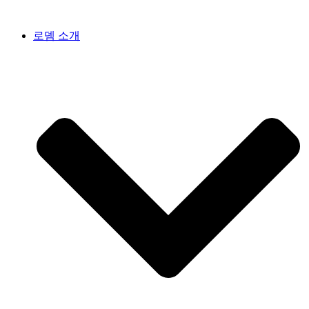
콘
텐
로뎀 소개
츠
로
건
너
뛰
기