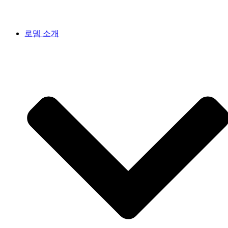
로뎀 소개