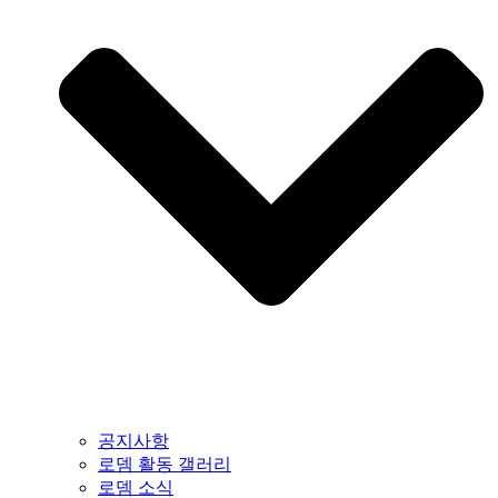
공지사항
로뎀 활동 갤러리
로뎀 소식