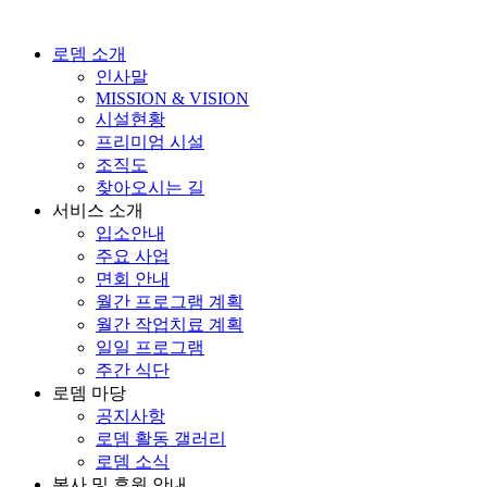
로뎀 소개
인사말
MISSION & VISION
시설현황
프리미엄 시설
조직도
찾아오시는 길
서비스 소개
입소안내
주요 사업
면회 안내
월간 프로그램 계획
월간 작업치료 계획
일일 프로그램
주간 식단
로뎀 마당
공지사항
로뎀 활동 갤러리
로뎀 소식
봉사 및 후원 안내