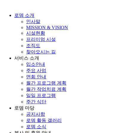
콘
텐
로뎀 소개
츠
인사말
로
MISSION & VISION
건
시설현황
너
프리미엄 시설
뛰
조직도
기
찾아오시는 길
서비스 소개
입소안내
주요 사업
면회 안내
월간 프로그램 계획
월간 작업치료 계획
일일 프로그램
주간 식단
로뎀 마당
공지사항
로뎀 활동 갤러리
로뎀 소식
봉사 및 후원 안내