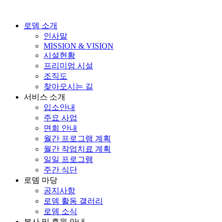
콘
텐
로뎀 소개
츠
인사말
로
MISSION & VISION
건
시설현황
너
프리미엄 시설
뛰
조직도
기
찾아오시는 길
서비스 소개
입소안내
주요 사업
면회 안내
월간 프로그램 계획
월간 작업치료 계획
일일 프로그램
주간 식단
로뎀 마당
공지사항
로뎀 활동 갤러리
로뎀 소식
봉사 및 후원 안내