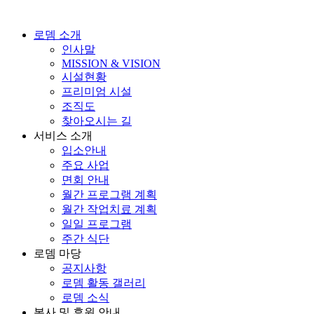
로뎀 소개
인사말
MISSION & VISION
시설현황
프리미엄 시설
조직도
찾아오시는 길
서비스 소개
입소안내
주요 사업
면회 안내
월간 프로그램 계획
월간 작업치료 계획
일일 프로그램
주간 식단
로뎀 마당
공지사항
로뎀 활동 갤러리
로뎀 소식
봉사 및 후원 안내