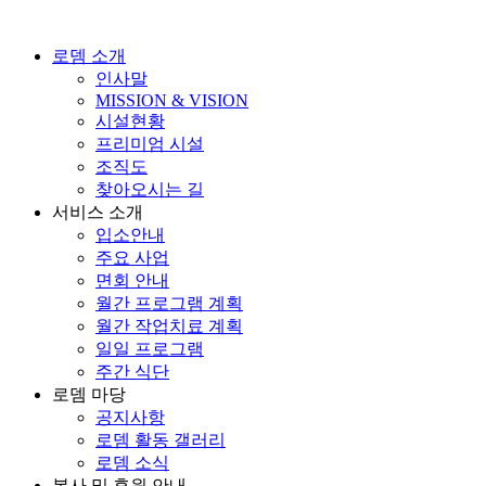
콘
텐
로뎀 소개
츠
인사말
로
MISSION & VISION
건
시설현황
너
프리미엄 시설
뛰
조직도
기
찾아오시는 길
서비스 소개
입소안내
주요 사업
면회 안내
월간 프로그램 계획
월간 작업치료 계획
일일 프로그램
주간 식단
로뎀 마당
공지사항
로뎀 활동 갤러리
로뎀 소식
봉사 및 후원 안내