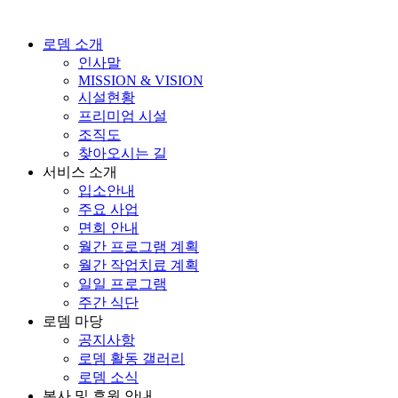
로뎀 소개
인사말
MISSION & VISION
시설현황
프리미엄 시설
조직도
찾아오시는 길
서비스 소개
입소안내
주요 사업
면회 안내
월간 프로그램 계획
월간 작업치료 계획
일일 프로그램
주간 식단
로뎀 마당
공지사항
로뎀 활동 갤러리
로뎀 소식
봉사 및 후원 안내