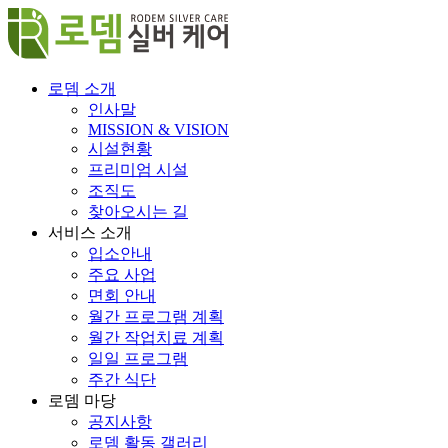
콘
텐
츠
로
로뎀 소개
건
인사말
너
MISSION & VISION
뛰
시설현황
기
프리미엄 시설
조직도
찾아오시는 길
서비스 소개
입소안내
주요 사업
면회 안내
월간 프로그램 계획
월간 작업치료 계획
일일 프로그램
주간 식단
로뎀 마당
공지사항
로뎀 활동 갤러리