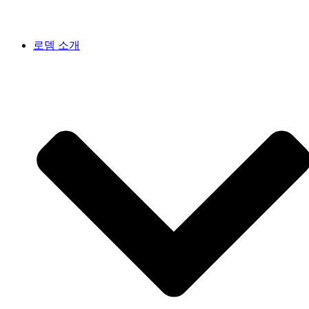
로뎀 소개