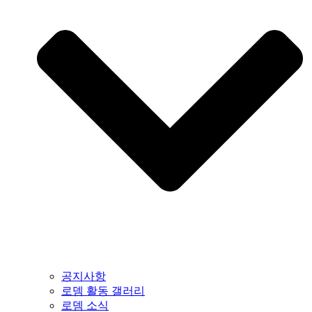
공지사항
로뎀 활동 갤러리
로뎀 소식