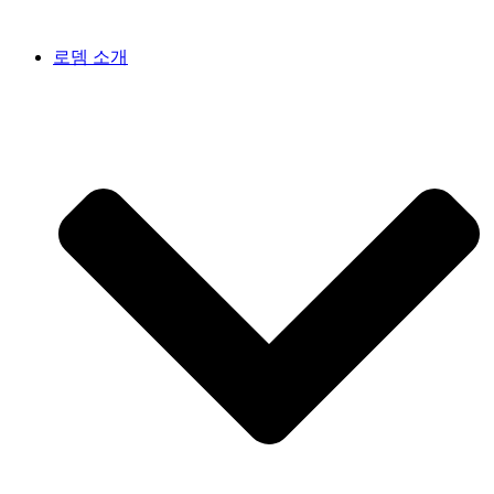
콘
텐
로뎀 소개
츠
로
건
너
뛰
기