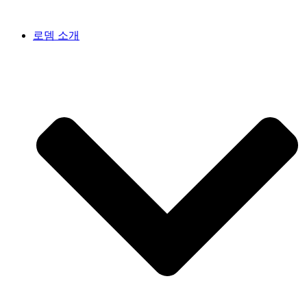
콘
텐
로뎀 소개
츠
로
건
너
뛰
기