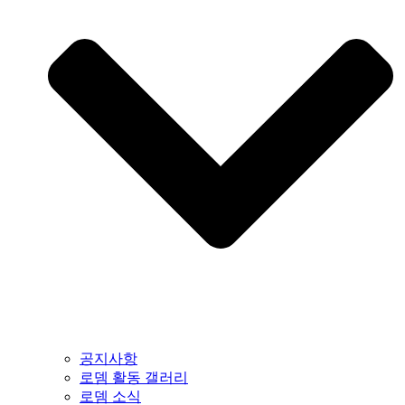
공지사항
로뎀 활동 갤러리
로뎀 소식