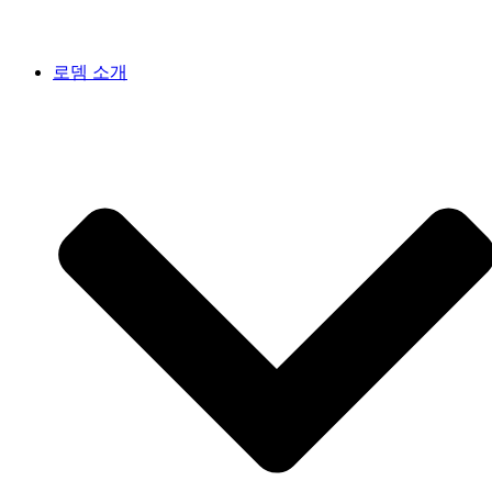
로뎀 소개