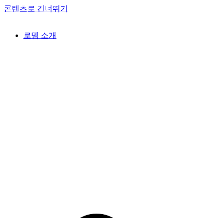
콘텐츠로 건너뛰기
로뎀 소개