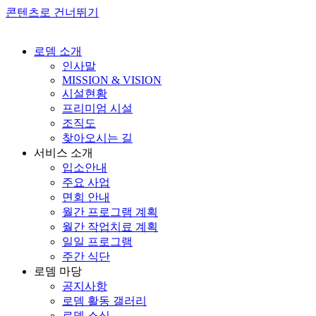
콘텐츠로 건너뛰기
로뎀 소개
인사말
MISSION & VISION
시설현황
프리미엄 시설
조직도
찾아오시는 길
서비스 소개
입소안내
주요 사업
면회 안내
월간 프로그램 계획
월간 작업치료 계획
일일 프로그램
주간 식단
로뎀 마당
공지사항
로뎀 활동 갤러리
로뎀 소식