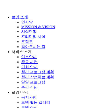
로뎀 소개
인사말
MISSION & VISION
시설현황
프리미엄 시설
조직도
찾아오시는 길
서비스 소개
입소안내
주요 사업
면회 안내
월간 프로그램 계획
월간 작업치료 계획
일일 프로그램
주간 식단
로뎀 마당
공지사항
로뎀 활동 갤러리
로뎀 소식