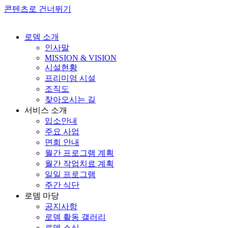
콘텐츠로 건너뛰기
로뎀 소개
인사말
MISSION & VISION
시설현황
프리미엄 시설
조직도
찾아오시는 길
서비스 소개
입소안내
주요 사업
면회 안내
월간 프로그램 계획
월간 작업치료 계획
일일 프로그램
주간 식단
로뎀 마당
공지사항
로뎀 활동 갤러리
로뎀 소식