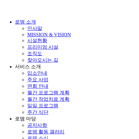
로뎀 소개
인사말
MISSION & VISION
시설현황
프리미엄 시설
조직도
찾아오시는 길
서비스 소개
입소안내
주요 사업
면회 안내
월간 프로그램 계획
월간 작업치료 계획
일일 프로그램
주간 식단
로뎀 마당
공지사항
로뎀 활동 갤러리
로뎀 소식