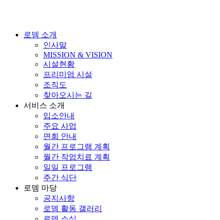
로뎀 소개
인사말
MISSION & VISION
시설현황
프리미엄 시설
조직도
찾아오시는 길
서비스 소개
입소안내
주요 사업
면회 안내
월간 프로그램 계획
월간 작업치료 계획
일일 프로그램
주간 식단
로뎀 마당
공지사항
로뎀 활동 갤러리
로뎀 소식