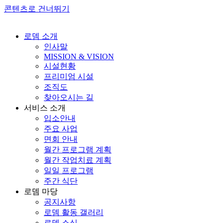
콘텐츠로 건너뛰기
로뎀 소개
인사말
MISSION & VISION
시설현황
프리미엄 시설
조직도
찾아오시는 길
서비스 소개
입소안내
주요 사업
면회 안내
월간 프로그램 계획
월간 작업치료 계획
일일 프로그램
주간 식단
로뎀 마당
공지사항
로뎀 활동 갤러리
로뎀 소식