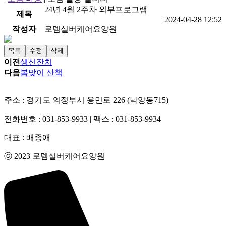
24년 4월 2주차 외부프로그램
제목
2024-04-28 12:52
작성자
로뎀실버케어요양원
목록
수정
삭제
이전
생신잔치
다음
봄맞이 산책
주소 : 경기도 의정부시 용민로 226 (낙양동715)
전화번호 : 031-853-9933 | 팩스 : 031-853-9934
대표 : 배종애
ⓒ 2023 로뎀실버케어요양원