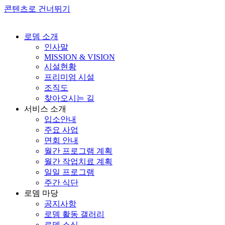
콘텐츠로 건너뛰기
로뎀 소개
인사말
MISSION & VISION
시설현황
프리미엄 시설
조직도
찾아오시는 길
서비스 소개
입소안내
주요 사업
면회 안내
월간 프로그램 계획
월간 작업치료 계획
일일 프로그램
주간 식단
로뎀 마당
공지사항
로뎀 활동 갤러리
로뎀 소식