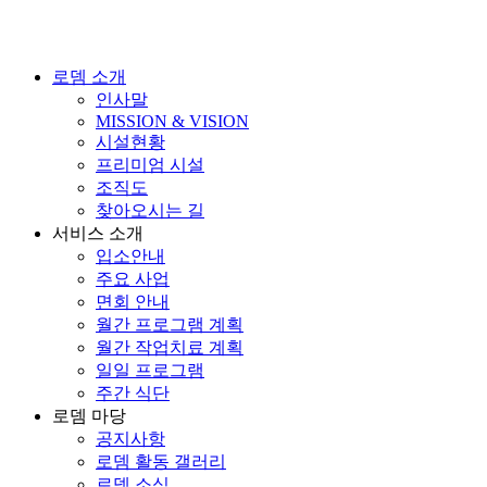
로뎀 소개
인사말
MISSION & VISION
시설현황
프리미엄 시설
조직도
찾아오시는 길
서비스 소개
입소안내
주요 사업
면회 안내
월간 프로그램 계획
월간 작업치료 계획
일일 프로그램
주간 식단
로뎀 마당
공지사항
로뎀 활동 갤러리
로뎀 소식