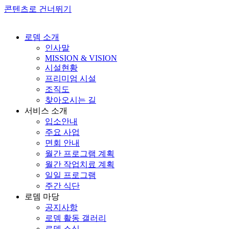
콘텐츠로 건너뛰기
로뎀 소개
인사말
MISSION & VISION
시설현황
프리미엄 시설
조직도
찾아오시는 길
서비스 소개
입소안내
주요 사업
면회 안내
월간 프로그램 계획
월간 작업치료 계획
일일 프로그램
주간 식단
로뎀 마당
공지사항
로뎀 활동 갤러리
로뎀 소식