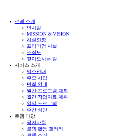
로뎀 소개
인사말
MISSION & VISION
시설현황
프리미엄 시설
조직도
찾아오시는 길
서비스 소개
입소안내
주요 사업
면회 안내
월간 프로그램 계획
월간 작업치료 계획
일일 프로그램
주간 식단
로뎀 마당
공지사항
로뎀 활동 갤러리
로뎀 소식