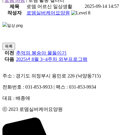
|
로뎀 마당
|
로뎀 활동 갤러리
2025-09-14 14:57
제목
로뎀 어르신 일상생활
작성자
로뎀실버케어요양원
목록
이전
추억의 봉숭아 물들이기
다음
2025년 8월 3~4주차 외부프로그램
주소 : 경기도 의정부시 용민로 226 (낙양동715)
전화번호 : 031-853-9933 | 팩스 : 031-853-9934
대표 : 배종애
ⓒ 2023 로뎀실버케어요양원