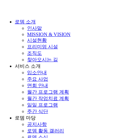
로뎀 소개
인사말
MISSION & VISION
시설현황
프리미엄 시설
조직도
찾아오시는 길
서비스 소개
입소안내
주요 사업
면회 안내
월간 프로그램 계획
월간 작업치료 계획
일일 프로그램
주간 식단
로뎀 마당
공지사항
로뎀 활동 갤러리
로뎀 소식