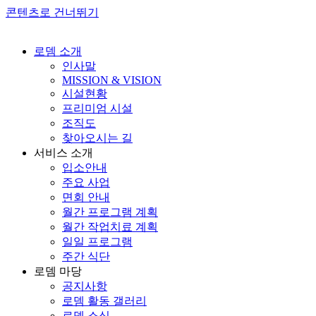
콘텐츠로 건너뛰기
로뎀 소개
인사말
MISSION & VISION
시설현황
프리미엄 시설
조직도
찾아오시는 길
서비스 소개
입소안내
주요 사업
면회 안내
월간 프로그램 계획
월간 작업치료 계획
일일 프로그램
주간 식단
로뎀 마당
공지사항
로뎀 활동 갤러리
로뎀 소식