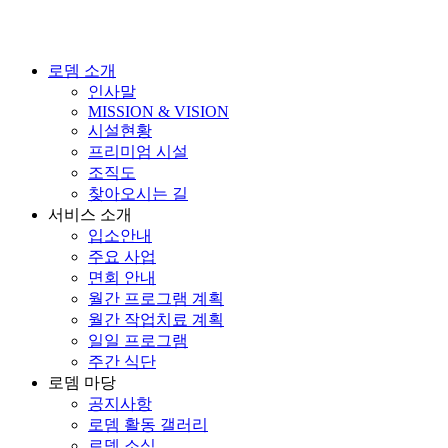
로뎀 소개
인사말
MISSION & VISION
시설현황
프리미엄 시설
조직도
찾아오시는 길
서비스 소개
입소안내
주요 사업
면회 안내
월간 프로그램 계획
월간 작업치료 계획
일일 프로그램
주간 식단
로뎀 마당
공지사항
로뎀 활동 갤러리
로뎀 소식