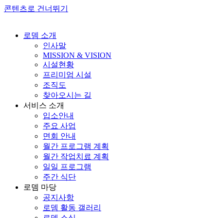
콘텐츠로 건너뛰기
로뎀 소개
인사말
MISSION & VISION
시설현황
프리미엄 시설
조직도
찾아오시는 길
서비스 소개
입소안내
주요 사업
면회 안내
월간 프로그램 계획
월간 작업치료 계획
일일 프로그램
주간 식단
로뎀 마당
공지사항
로뎀 활동 갤러리
로뎀 소식