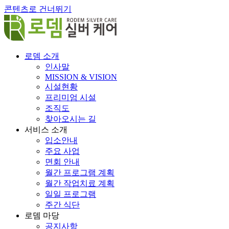
콘텐츠로 건너뛰기
로뎀 소개
인사말
MISSION & VISION
시설현황
프리미엄 시설
조직도
찾아오시는 길
서비스 소개
입소안내
주요 사업
면회 안내
월간 프로그램 계획
월간 작업치료 계획
일일 프로그램
주간 식단
로뎀 마당
공지사항