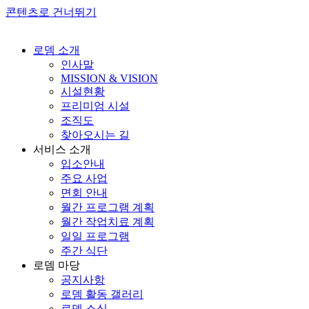
콘텐츠로 건너뛰기
로뎀 소개
인사말
MISSION & VISION
시설현황
프리미엄 시설
조직도
찾아오시는 길
서비스 소개
입소안내
주요 사업
면회 안내
월간 프로그램 계획
월간 작업치료 계획
일일 프로그램
주간 식단
로뎀 마당
공지사항
로뎀 활동 갤러리
로뎀 소식