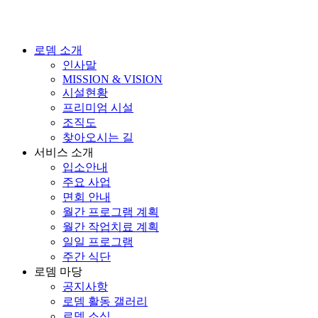
로뎀 소개
인사말
MISSION & VISION
시설현황
프리미엄 시설
조직도
찾아오시는 길
서비스 소개
입소안내
주요 사업
면회 안내
월간 프로그램 계획
월간 작업치료 계획
일일 프로그램
주간 식단
로뎀 마당
공지사항
로뎀 활동 갤러리
로뎀 소식