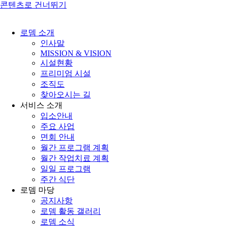
콘텐츠로 건너뛰기
로뎀 소개
인사말
MISSION & VISION
시설현황
프리미엄 시설
조직도
찾아오시는 길
서비스 소개
입소안내
주요 사업
면회 안내
월간 프로그램 계획
월간 작업치료 계획
일일 프로그램
주간 식단
로뎀 마당
공지사항
로뎀 활동 갤러리
로뎀 소식